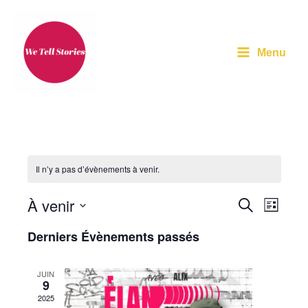
Aller
au
contenu
Menu
Il n’y a pas d’évènements à venir.
À venir
Recherche
Recherche
Navigat
Liste
et
de
Sélectionnez
Derniers Évènements passés
navigation
vues
une
de
Évènem
date.
JUIN
9
vues
2025
Évènements