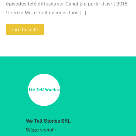
épisodes télé diffusés sur Canal Z à partir d’avril 2016.
Uberize Me, c’était un mois dans […]
Uberize
Lire la suite
Me,
gagnant
du
Prix
Belfius
2017
We Tell Stories SRL
Siège social :