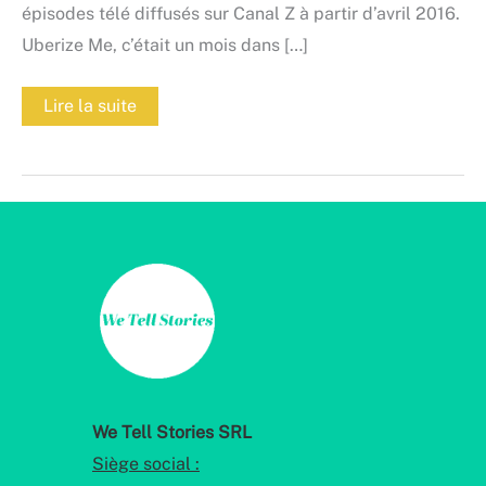
épisodes télé diffusés sur Canal Z à partir d’avril 2016.
Uberize Me, c’était un mois dans […]
Uberize
Lire la suite
Me,
gagnant
du
Prix
Belfius
2017
We Tell Stories SRL
Siège social :