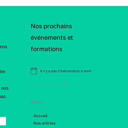
Nos prochains
événements et
 nos
formations
Il n’y a pas d’évènements à venir.
tre
N
o
t
i
 nos
c
e
pas
Menu
Accueil
Nos articles