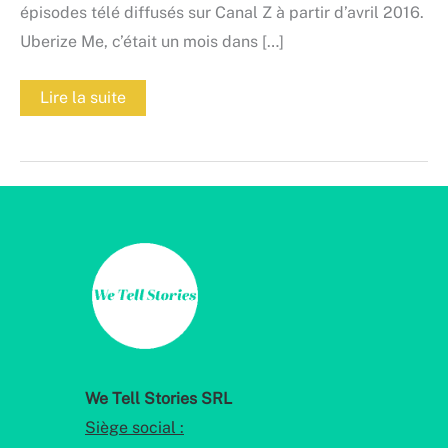
épisodes télé diffusés sur Canal Z à partir d’avril 2016.
Uberize Me, c’était un mois dans […]
Uberize
Lire la suite
Me,
gagnant
du
Prix
Belfius
2017
We Tell Stories SRL
Siège social :