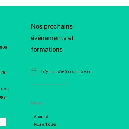
Nos prochains
événements et
 nos
formations
Il n’y a pas d’évènements à venir.
tre
N
o
t
i
 nos
c
e
pas
Menu
Accueil
Nos articles