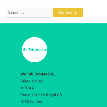
Rechercher :
We Tell Stories SRL
Siège social :
MEDAA
Rue du Prince Royal 85
1050 Ixelles