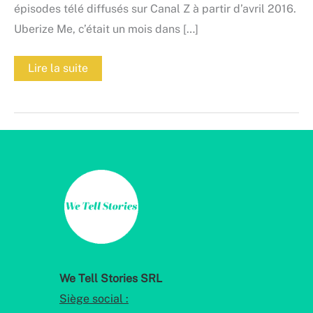
épisodes télé diffusés sur Canal Z à partir d’avril 2016.
Uberize Me, c’était un mois dans […]
Uberize
Lire la suite
Me,
gagnant
du
Prix
Belfius
2017
We Tell Stories SRL
Siège social :