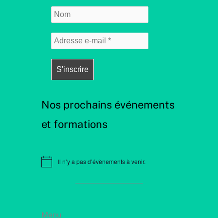
Nos prochains événements
et formations
Il n’y a pas d’évènements à venir.
N
o
t
i
c
e
Menu