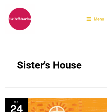
Aller
au
contenu
Menu
Sister's House
Mai
24