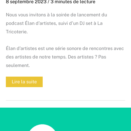
8 septembre 2023
/
3 minutes de lecture
Nous vous invitons à la soirée de lancement du
podcast Élan d’artistes, suivi d’un DJ set à La
Tricoterie.
Élan d’artistes est une série sonore de rencontres avec
des artistes de notre temps. Des artistes ? Pas
seulement.
Lancement
Lire la suite
d’Élan
d’artistes
suivi
d’un
DJ
set