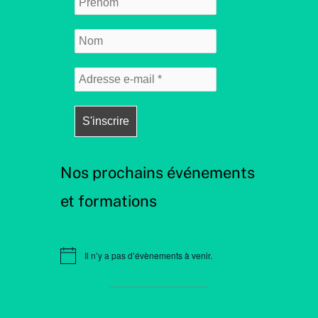
Nos prochains événements
et formations
Il n’y a pas d’évènements à venir.
N
o
t
i
c
e