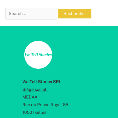
Rechercher :
We Tell Stories SRL
Siège social :
MEDAA
Rue du Prince Royal 85
1050 Ixelles