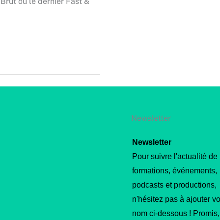
Brut ou le dernier Fast &
Newsletter
Newsletter
Pour suivre l'actualité de
formations, événements,
podcasts et productions,
n'hésitez pas à ajouter vo
nom ci-dessous ! Promis,