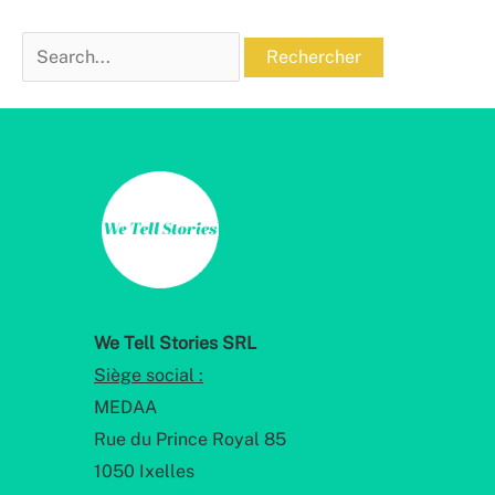
Rechercher :
We Tell Stories SRL
Siège social :
MEDAA
Rue du Prince Royal 85
1050 Ixelles