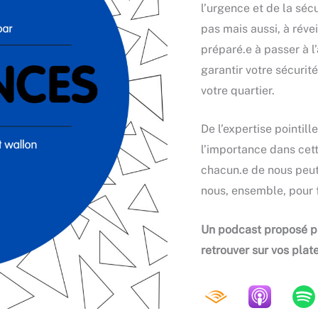
l’urgence et de la séc
pas mais aussi, à réve
préparé.e à passer à l’
garantir votre sécurit
votre quartier.
De l’expertise pointill
l’importance dans cett
chacun.e de nous peut 
nous, ensemble, pour f
Un podcast proposé pa
retrouver sur vos plat