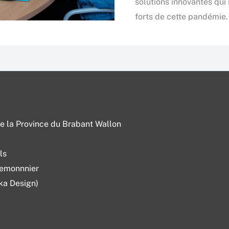
solutions innovantes qui 
forts de cette pandémie.
e la Province du Brabant Wallon
ls
Lemonnnier
ka Design)