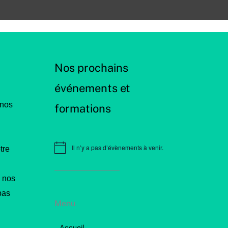
Nos prochains
événements et
 nos
formations
Il n’y a pas d’évènements à venir.
tre
N
o
t
i
 nos
c
e
pas
Menu
Accueil