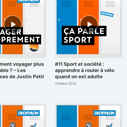
Episode
Episode
play
play
icon
icon
ment voyager plus
#11 Sport et société :
ble ? – Les
apprendre à rouler à vélo
ces de Justin Petit
quand on est adulte
16 Mars 2022