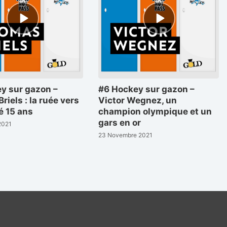
Episode
Episode
play
play
icon
icon
y sur gazon –
#6 Hockey sur gazon –
iels : la ruée vers
Victor Wegnez, un
ré 15 ans
champion olympique et un
gars en or
2021
23 Novembre 2021