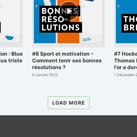
Episode
play
icon
ion : Blue
#8 Sport et motivation –
#7 Hocke
lus triste
Comment tenir ses bonnes
Thomas Br
résolutions ?
l’or a du
6 Janvier 2022
1 Décembre 
LOAD MORE