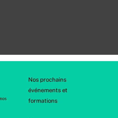
Nos prochains
événements et
 nos
formations