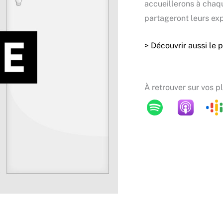
accueillerons à chaqu
partageront leurs exp
> Découvrir aussi le 
À retrouver sur vos p