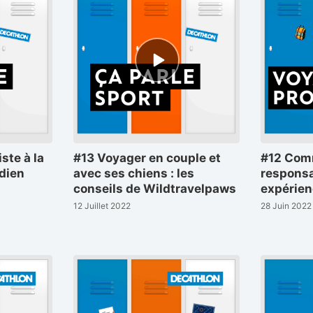
Episode
play
icon
ste à la
#13 Voyager en couple et
#12 Com
idien
avec ses chiens : les
responsa
conseils de Wildtravelpaws
expérien
12 Juillet 2022
28 Juin 2022