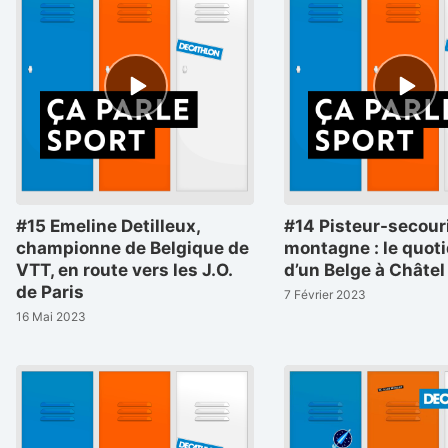
Episode
Episode
play
play
icon
icon
#15 Emeline Detilleux,
#14 Pisteur-secouri
championne de Belgique de
montagne : le quot
VTT, en route vers les J.O.
d’un Belge à Châtel
de Paris
7 Février 2023
16 Mai 2023