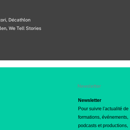
ori, Décathlon
en, We Tell Stories
Newsletter
Newsletter
Pour suivre l'actualité de
formations, événements,
podcasts et productions,