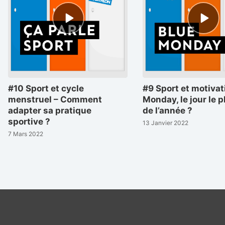
Episode
Episode
play
play
icon
icon
#10 Sport et cycle
#9 Sport et motivat
menstruel – Comment
Monday, le jour le p
adapter sa pratique
de l’année ?
sportive ?
13 Janvier 2022
7 Mars 2022