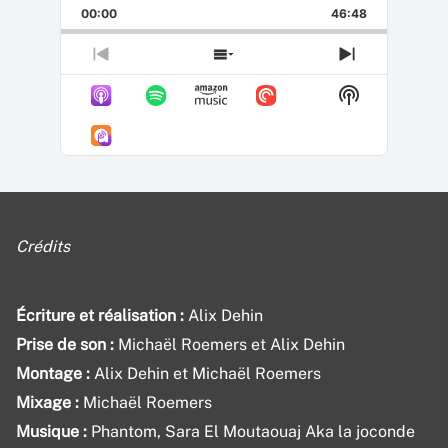
Backward
Pause
Forward
00:00
Rate
46:48
Episode
Previous
Show
Next
Episode
Episodes
Episode
Show
List
Podcast
Information
Crédits
Écriture et réalisation :
Alix Dehin
Prise de son :
Michaël Roemers et Alix Dehin
Montage :
Alix Dehin et Michaël Roemers
Mixage :
Michaël Roemers
Musique :
Phantom, Sara El Moutaouaj Aka la joconde