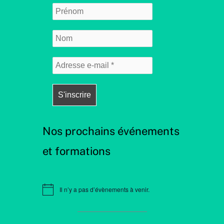
Nos prochains événements
et formations
Il n’y a pas d’évènements à venir.
N
o
t
i