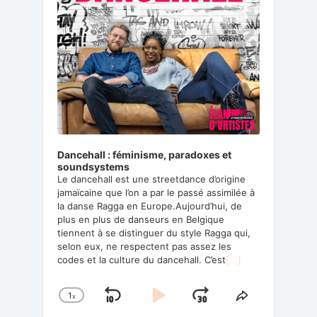
Dancehall : féminisme, paradoxes et
soundsystems
Le dancehall est une streetdance d’origine
jamaïcaine que l’on a par le passé assimilée à
la danse Ragga en Europe.Aujourd’hui, de
plus en plus de danseurs en Belgique
tiennent à se distinguer du style Ragga qui,
selon eux, ne respectent pas assez les
codes et la culture du dancehall. C’est
[...]
1
x
Skip
Play
Jump
Change
Share
Playback
This