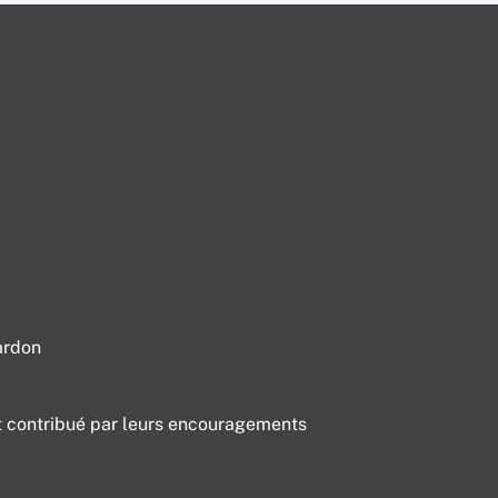
18 JUIN 2026
18 JUIN 2026
28 JUILLET 2026
28 JUILLET 2026
26 JUIN 2026
28 JUILLET 2026
ardon
 ont contribué par leurs encouragements