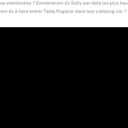
et se standardise ? Emmèneront-ils Sully par-delà les plus ha
dront-ils à faire entrer Tadej Pogačar dans leur camping-car ?