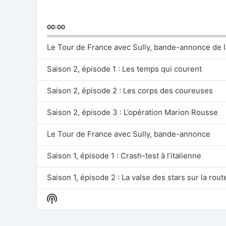
00:00
Le Tour de France avec Sully, bande-annonce de l
Saison 2, épisode 1 : Les temps qui courent
Saison 2, épisode 2 : Les corps des coureuses
Saison 2, épisode 3 : L’opération Marion Rousse
Le Tour de France avec Sully, bande-annonce
Saison 1, épisode 1 : Crash-test à l’italienne
Saison 1, épisode 2 : La valse des stars sur la rout
Show
Saison 1, épisode 3 : Loin de tout, proche de rien
Podcast
Information
Saison 1, épisode 4 : Priez pour nous pauvres rou