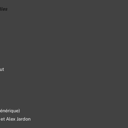
lles
ut
générique)
 et Alex Jardon