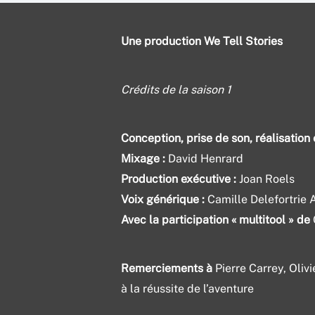
Saison 1, épisode 5 : Aouuuuuh
Une production We Tell Stories
Saison 1, épisode 6 : Atterrissage raté en pleine 
Bonus : Julien Chesnais, « Le cyclisme est un sport
Crédits de la saison 1
Bonus : Marion Rousse, « Quand je roulais, mes ré
Conception, prise de son, réalisation
Bonus : Jean-François Bourlart, « Le cyclisme es
Mixage :
David Henrard
Bonus : Julie Bego et Victoire Berteau, « Nous s
Production exécutive :
Joan Roels
Voix générique :
Camille Delefortrie 
Avec la participation « multitool » de
Remerciements à
Pierre Carrey, Oliv
à la réussite de l’aventure