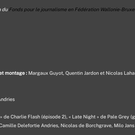
n du
Fonds pour le journalisme en Fédération Wallonie-Bruxe
 et montage :
Margaux Guyot, Quentin Jardon et Nicolas Laha
Andries
» de Charlie Flash (épisode 2), « Late Night » de Pale Grey (
Camille Delefortie Andries, Nicolas de Borchgrave, Milo Jans