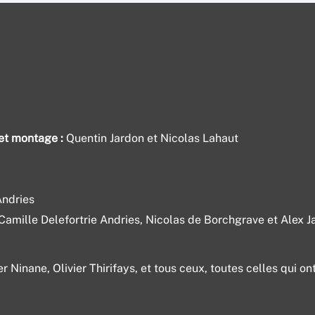
montagne
 aux racines virilistes »
sultats n’étaient même pas sur Internet »
 et montage :
Quentin Jardon et Nicolas Lahaut
t un grand cirque, mais nous ne sommes pas payés pour ça »
ommes des guerrières, autant que les hommes »
Andries
LOAD MORE
Camille Delefortrie Andries, Nicolas de Borchgrave et Alex J
ier Ninane, Olivier Thirifays, et tous ceux, toutes celles qui