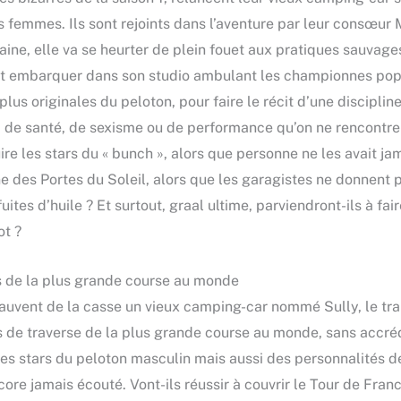
es femmes. Ils sont rejoints dans l’aventure par leur consœur
maine, elle va se heurter de plein fouet aux pratiques sauvag
e veut embarquer dans son studio ambulant les championnes po
plus originales du peloton, pour faire le récit d’une discipli
t, de santé, de sexisme ou de performance qu’on ne rencontre 
uire les stars du « bunch », alors que personne ne les avait j
e des Portes du Soleil, alors que les garagistes ne donnent 
tes d’huile ? Et surtout, graal ultime, parviendront-ils à fai
ot ?
tes de la plus grande course au monde
sauvent de la casse un vieux camping-car nommé Sully, le tra
ns de traverse de la plus grande course au monde, sans accré
s stars du peloton masculin mais aussi des personnalités des 
ore jamais écouté. Vont-ils réussir à couvrir le Tour de Fran