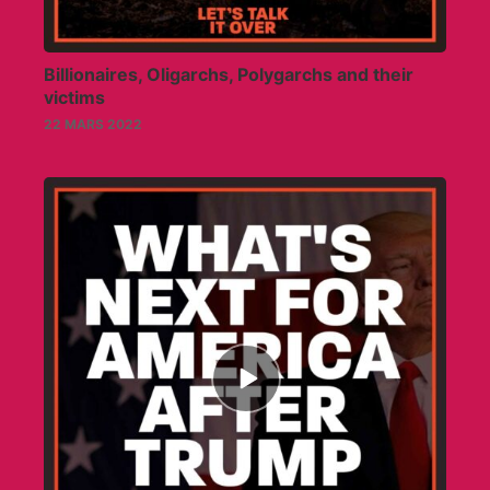
Billionaires, Oligarchs, Polygarchs and their
victims
22 MARS 2022
Episode
play
icon