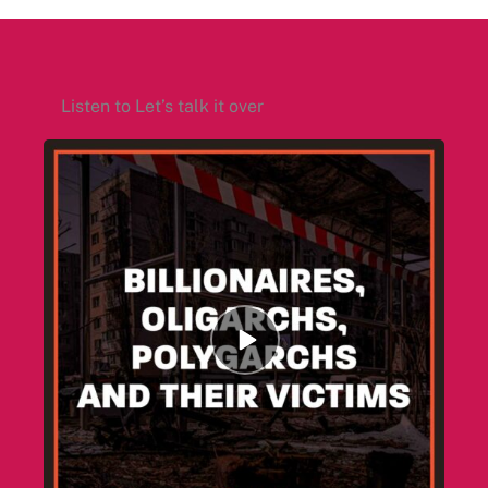
Listen to Let’s talk it over
Episode
play
icon