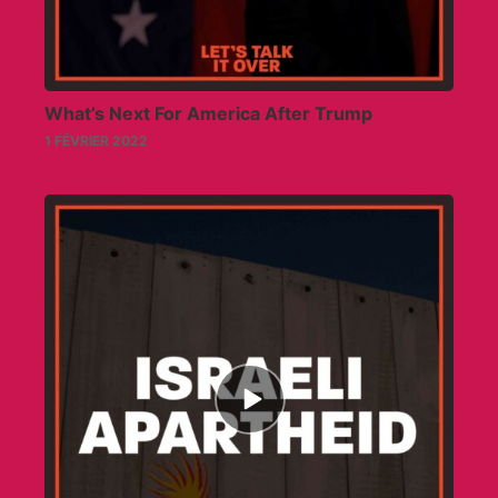
What’s Next For America After Trump
1 FÉVRIER 2022
Episode
play
icon