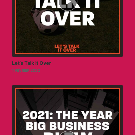
play
icon
Let’s Talk it Over
1 FÉVRIER 2022
Episode