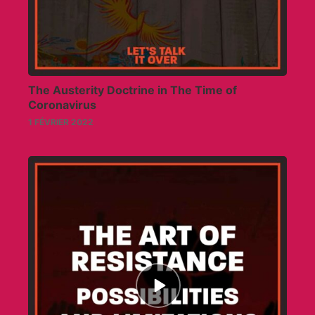
The Austerity Doctrine in The Time of
Coronavirus
1 FÉVRIER 2022
Episode
play
icon