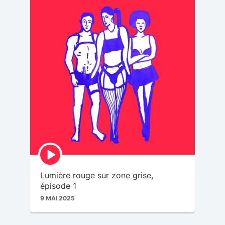
Episode
play
icon
Lumière rouge sur zone grise,
épisode 1
9 MAI 2025