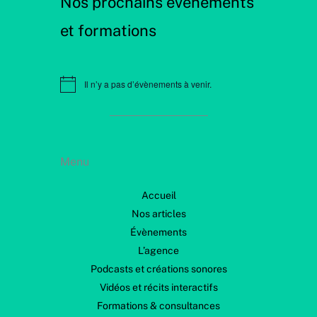
Nos prochains événements
et formations
Il n’y a pas d’évènements à venir.
N
o
t
i
c
e
Menu
Accueil
Nos articles
Évènements
L’agence
Podcasts et créations sonores
Vidéos et récits interactifs
Formations & consultances