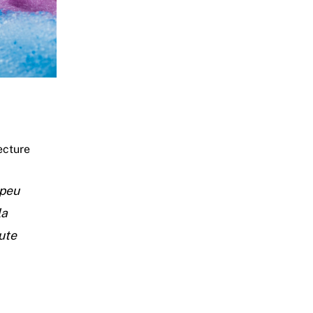
ecture
 peu
la
oute