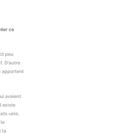
réer ce
tit peu
f. D’autre
ui apportent
ui avaient
l existe
ats-unis.
 le
 la