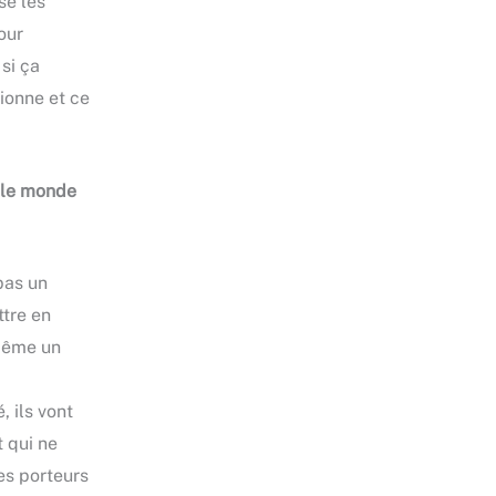
se les
our
 si ça
tionne et ce
r le monde
pas un
ttre en
 même un
, ils vont
t qui ne
es porteurs