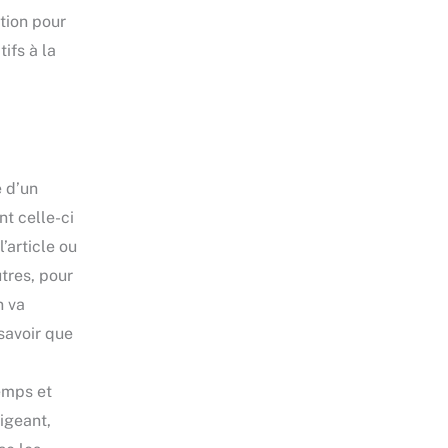
ution pour
ifs à la
e d’un
t celle-ci
’article ou
utres, pour
n va
 savoir que
,
emps et
igeant,