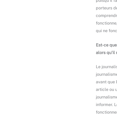
puisqu’il f
porteurs de
comprendre 
fonctionne,
qui ne fon
Est-ce que
alors qu’il
Le journali
journalism
avant que l
article ou 
journalisme
informer. L
fonctionnen