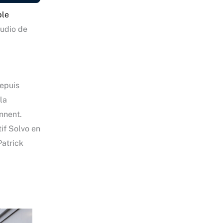
le
audio de
depuis
la
onnent.
tif Solvo en
Patrick