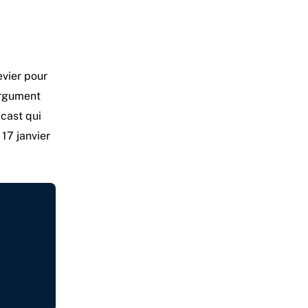
evier pour
argument
dcast qui
 17 janvier