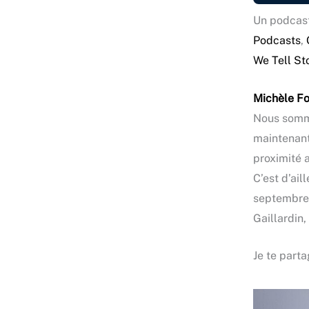
Un podcast
Podcasts
,
We Tell St
Michèle Foi
Nous somme
maintenant
proximité a
C’est d’ail
septembre 
Gaillardin
Je te parta